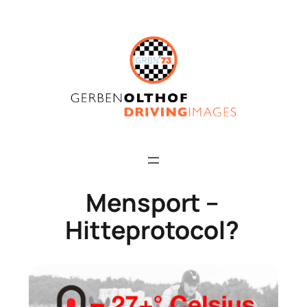
Skip
to
content
Mensport –
Hitteprotocol?