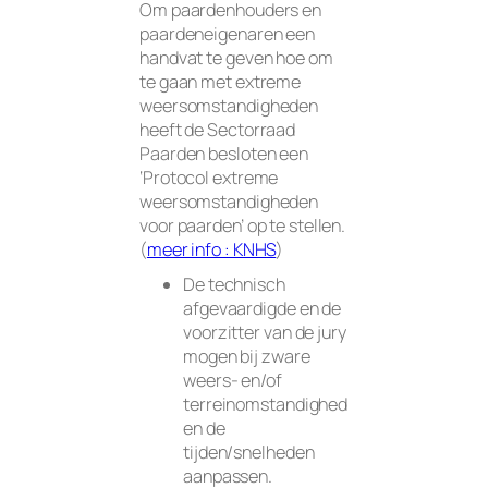
Om paardenhouders en
paardeneigenaren een
handvat te geven hoe om
te gaan met extreme
weersomstandigheden
heeft de Sectorraad
Paarden besloten een
‘Protocol extreme
weersomstandigheden
voor paarden’ op te stellen.
(
meer info : KNHS
)
De technisch
afgevaardigde en de
voorzitter van de jury
mogen bij zware
weers- en/of
terreinomstandighed
en de
tijden/snelheden
aanpassen.