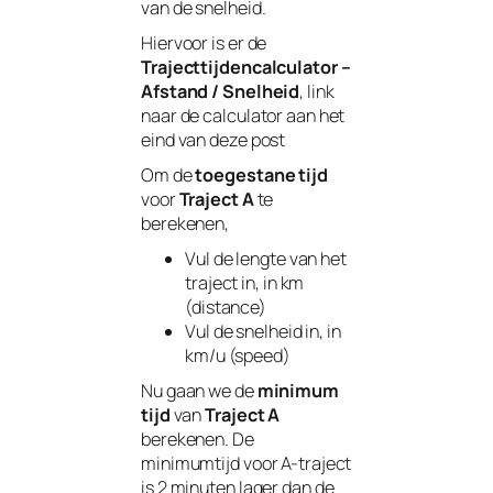
van de snelheid.
Hiervoor is er de
Trajecttijdencalculator –
Afstand / Snelheid
, link
naar de calculator aan het
eind van deze post
Om de
toegestane tijd
voor
Traject A
te
berekenen,
Vul de lengte van het
traject in, in km
(distance)
Vul de snelheid in, in
km/u (speed)
Nu gaan we de
minimum
tijd
van
Traject A
berekenen. De
minimumtijd voor A-traject
is 2 minuten lager dan de