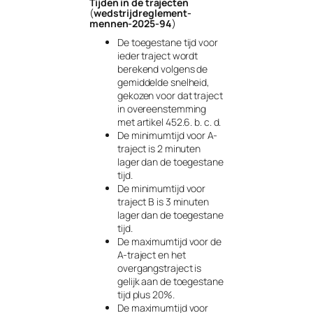
Tijden in de trajecten
(
wedstrijdreglement-
mennen-2025-94
)
De toegestane tijd voor
ieder traject wordt
berekend volgens de
gemiddelde snelheid,
gekozen voor dat traject
in overeenstemming
met artikel 452.6. b. c. d.
De minimumtijd voor A-
traject is 2 minuten
lager dan de toegestane
tijd.
De minimumtijd voor
traject B is 3 minuten
lager dan de toegestane
tijd.
De maximumtijd voor de
A-traject en het
overgangstraject is
gelijk aan de toegestane
tijd plus 20%.
De maximumtijd voor