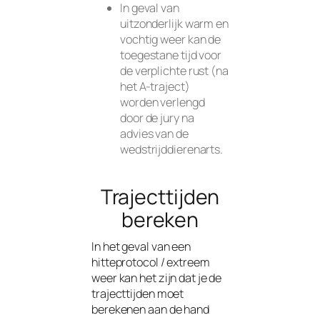
In geval van
uitzonderlijk warm en
vochtig weer kan de
toegestane tijd voor
de verplichte rust (na
het A-traject)
worden verlengd
door de jury na
advies van de
wedstrijddierenarts.
Trajecttijden
bereken
In het geval van een
hitteprotocol / extreem
weer kan het zijn dat je de
trajecttijden moet
berekenen aan de hand