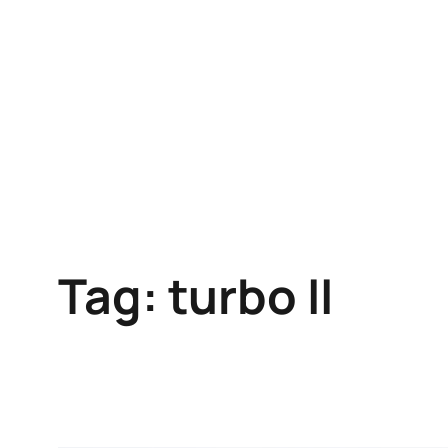
Skip
to
content
Tag:
turbo II