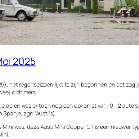
Mei 2025
25); het regenseizoen lijkt te zijn begonnen en dat zag
ee) oldtimers.
 op en was er toch nog een opkomst van 10-12 auto’s, ni
n Spanje, zgn “Austi”s).
e Mini was, deze Austi Mini Cooper GT is een nieuwer t
ini.