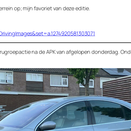
ein op; mijn favoriet van deze editie.
DrivingImages&set=a.1274920581303071
groepactie na de APK van afgelopen donderdag. Onder