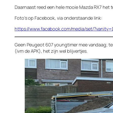
Daarnaast reed een hele mooie Mazda RX7 het terr
Foto’s op Facebook, via onderstaande link:
https://www.facebook.com/media/set/?vanity=
Geen Peugeot 607 youngtimer mee vandaag; teru
(ivm de APK), het zijn wel blijvertjes.