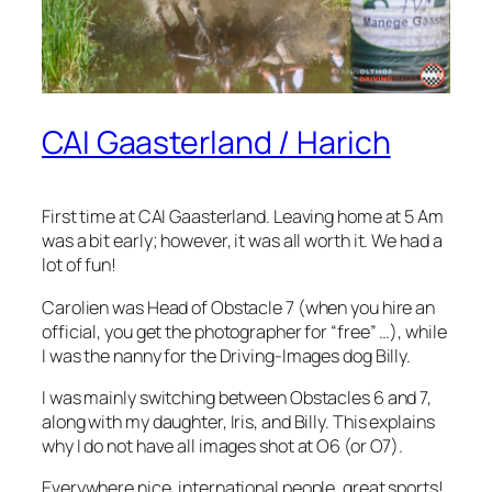
CAI Gaasterland / Harich
First time at CAI Gaasterland. Leaving home at 5 Am
was a bit early; however, it was all worth it. We had a
lot of fun!
Carolien was Head of Obstacle 7 (when you hire an
official, you get the photographer for “free” …), while
I was the nanny for the Driving-Images dog Billy.
I was mainly switching between Obstacles 6 and 7,
along with my daughter, Iris, and Billy. This explains
why I do not have all images shot at O6 (or O7).
Everywhere nice, international people, great sports!