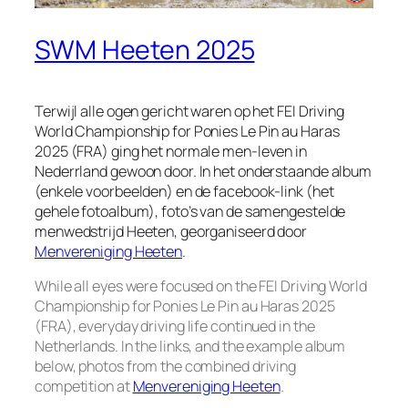
SWM Heeten 2025
Terwijl alle ogen gericht waren op het FEI Driving
World Championship for Ponies Le Pin au Haras
2025 (FRA) ging het normale men-leven in
Nederrland gewoon door. In het onderstaande album
(enkele voorbeelden) en de facebook-link (het
gehele fotoalbum), foto’s van de samengestelde
menwedstrijd Heeten, georganiseerd door
Menvereniging Heeten
.
While all eyes were focused on the FEI Driving World
Championship for Ponies Le Pin au Haras 2025
(FRA), everyday driving life continued in the
Netherlands. In the links, and the example album
below, photos from the combined driving
competition at
Menvereniging Heeten
.