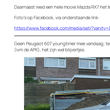
Daarnaast reed een hele mooie Mazda RX7 het terr
Foto’s op Facebook, via onderstaande link:
https://www.facebook.com/media/set/?vanity=
Geen Peugeot 607 youngtimer mee vandaag; teru
(ivm de APK), het zijn wel blijvertjes.