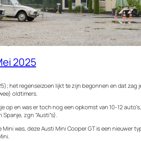
Mei 2025
25); het regenseizoen lijkt te zijn begonnen en dat zag
ee) oldtimers.
 op en was er toch nog een opkomst van 10-12 auto’s, ni
n Spanje, zgn “Austi”s).
e Mini was, deze Austi Mini Cooper GT is een nieuwer t
ini.