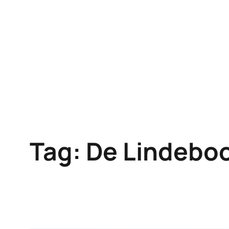
Skip
to
content
Tag:
De Lindebo