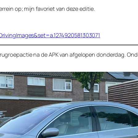
ein op; mijn favoriet van deze editie.
DrivingImages&set=a.1274920581303071
groepactie na de APK van afgelopen donderdag. Onder